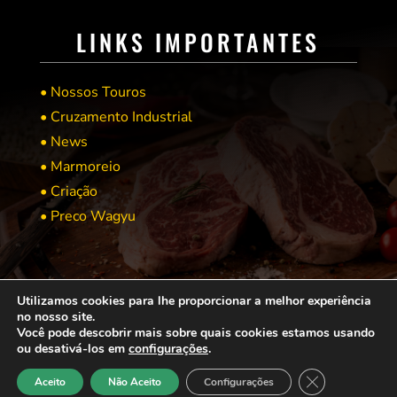
LINKS IMPORTANTES
• Nossos Touros
• Cruzamento Industrial
• News
• Marmoreio
• Criação
• Preco Wagyu
Utilizamos cookies para lhe proporcionar a melhor experiência
no nosso site.
Você pode descobrir mais sobre quais cookies estamos usando
© COPYRIGHT 2021 → WAGYU BRASIL → POR: CONEKI - SOLUÇÕES DIGITAIS |
CRIAÇÃO
ou desativá-los em
configurações
.
DE SITES
Close GDPR Co
Referências Bibliográficas
Aceito
Não Aceito
Configurações