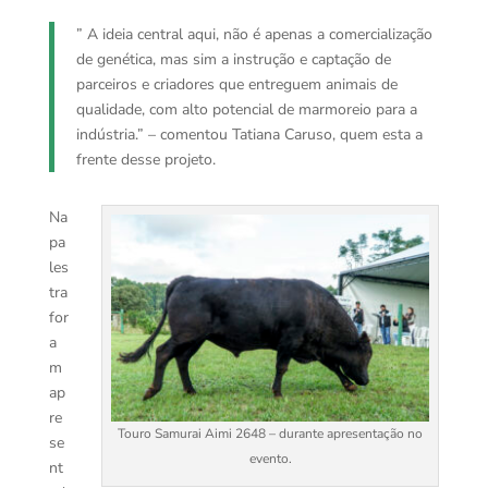
” A ideia central aqui, não é apenas a comercialização
de genética, mas sim a instrução e captação de
parceiros e criadores que entreguem animais de
qualidade, com alto potencial de marmoreio para a
indústria.” – comentou Tatiana Caruso, quem esta a
frente desse projeto.
Na
pa
les
tra
for
a
m
ap
re
Touro Samurai Aimi 2648 – durante apresentação no
se
evento.
nt