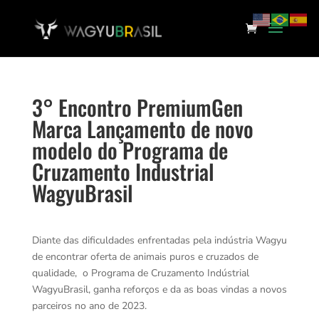
3° Encontro PremiumGen
Marca Lançamento de novo
modelo do Programa de
Cruzamento Industrial
WagyuBrasil
Diante das dificuldades enfrentadas pela indústria Wagyu
de encontrar oferta de animais puros e cruzados de
qualidade, o Programa de Cruzamento Indústrial
WagyuBrasil, ganha reforços e da as boas vindas a novos
parceiros no ano de 2023.