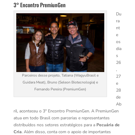
3° Encontro PremiunGen
Du
ra
nt
e
os
dia
s
26
,
Parceiros desse projeto, Tatiana (WagyuBrasil e
27
Guidara Meat), Bruno (Seleon Biotecnologia) e
e
Fernando Pereira (PremiumGen)
28
de
Ab
ril, aconteceu o 3° Encontro PremiunGen. A PremiunGen
atua em todo Brasil com parcerias e representantes
distribuídos nos setores estratégicos para a
Pecuária de
Cria
. Além disso, conta com o apoio de importantes