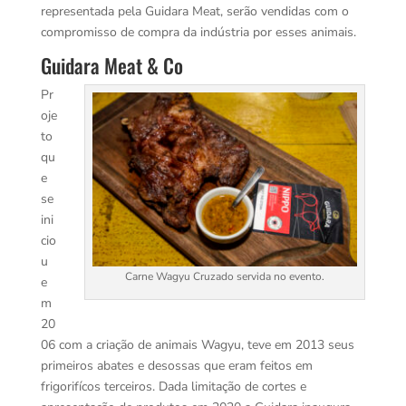
representada pela Guidara Meat, serão vendidas com o
compromisso de compra da indústria por esses animais.
Guidara Meat & Co
Pr
oje
to
qu
e
se
ini
cio
u
Carne Wagyu Cruzado servida no evento.
e
m
20
06 com a criação de animais Wagyu, teve em 2013 seus
primeiros abates e desossas que eram feitos em
frigorifícos terceiros. Dada limitação de cortes e