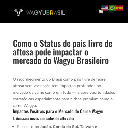
Como o Status de país livre de
aftosa pode impactar o
mercado do Wagyu Brasileiro
O reconhecimento do Brasil como país livre de febre
aftosa sem vacinação tem impactos profundos no
mercado da carne como um todo — e abre oportunidades
estratégicas especialmente para nichos premium como a
carne Wagyu.
Impactos Positivos para o Mercado de Carne Wagyu
1. Acesso a novos mercados de alto valor
Países como
Japão, Coreia do Sul, Taiwan e