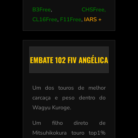
B3Free
,
CHSFree,
CL16Free
,
F11Free
,
IARS +
EMBATE 102 FIV ANGÉLICA
Um dos touros de melhor
carcaça e peso dentro do
Wagyu Kuroge.
Um filho direto de
Mitsuhikokura touro top1%