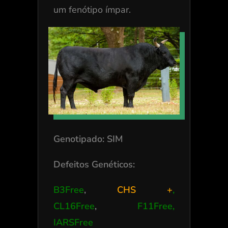
um fenótipo ímpar.
Genotipado: SIM
Defeitos Genéticos:
B3Free
,
CHS +
,
CL16Free
,
F11Free,
IARSFree