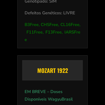
Genotipado: SIM
Defeitos Genéticos: LIVRE
B3Free, CHSFree, CL16Free,
F11Free, F13Free, IARSFre
e
MOZART 1922
EM BREVE – Doses
Disponíveis WagyuBrasil