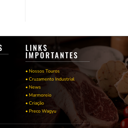
S
LINKS
IMPORTANTES
• Nossos Touros
• Cruzamento Industrial
• News
• Marmoreio
• Criação
• Preco Wagyu