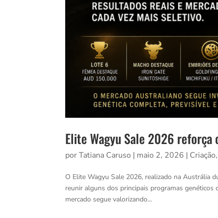
Elite Wagyu Sale 2026 reforça o
por
Tatiana Caruso
|
maio 2, 2026
|
Criação
O Elite Wagyu Sale 2026, realizado na Austrália 
reunir alguns dos principais programas genéticos d
mercado segue valorizando...