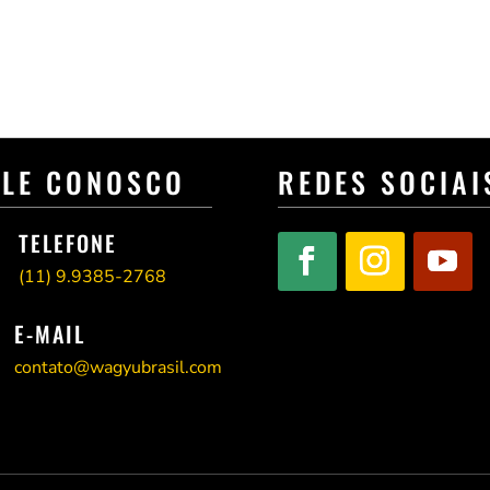
ALE CONOSCO
REDES SOCIAI
TELEFONE
(11)
9.9385-2768
E-MAIL
contato@wagyubrasil.com