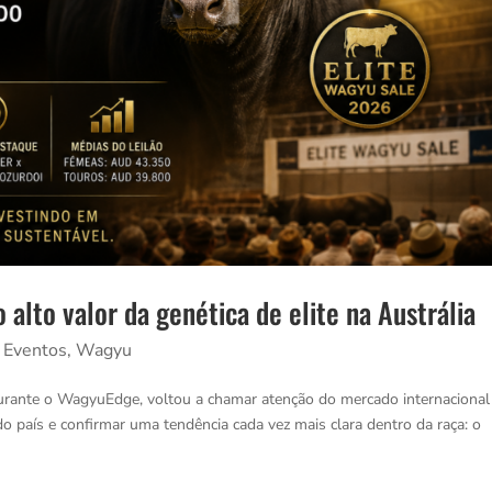
 alto valor da genética de elite na Austrália
,
Eventos
,
Wagyu
durante o WagyuEdge, voltou a chamar atenção do mercado internacional
o país e confirmar uma tendência cada vez mais clara dentro da raça: o