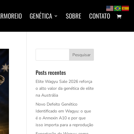
ARMOREIO
GENÉTICA
SOBRE
CONTATO
Posts recentes
Elite Wagyu Sale 2026 reforça
o alto valor da genética de elite
na Austrália
Novo Defeito Genético
Identificado em Wagyu: o que
é o Annexin A10 e por que
isso importa para a reprodução
Exportação de Wagyu: como