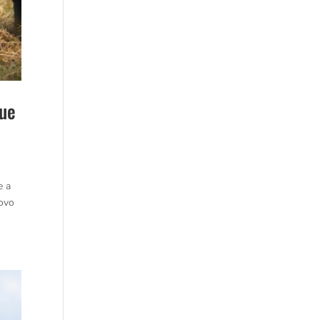
que
e a
novo