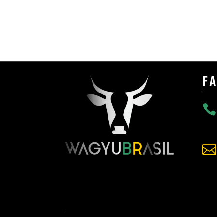
F

