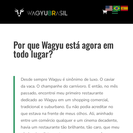
Por que Wagyu está agora em
todo lugar?
Desde sempre Wagyu é sinônimo de luxo. O caviar
da vaca. O champanhe do carnívoro. E então, no mês
passado, encontrei meu primeiro restaurante
dedicado ao Wagyu em um shopping comercial,
tradicional e suburbano. Eu não podia acreditar no
que estava na frente de meus olhos. Ali, aninhado
entre um comércio qualquer e um cinema decadente,
havia um restaurante tão brilhante, tão caro, que meu