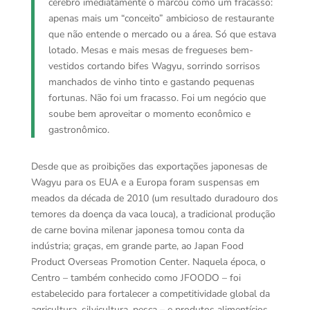
cérebro imediatamente o marcou como um fracasso:
apenas mais um “conceito” ambicioso de restaurante
que não entende o mercado ou a área. Só que estava
lotado. Mesas e mais mesas de fregueses bem-
vestidos cortando bifes Wagyu, sorrindo sorrisos
manchados de vinho tinto e gastando pequenas
fortunas. Não foi um fracasso. Foi um negócio que
soube bem aproveitar o momento econômico e
gastronômico.
Desde que as proibições das exportações japonesas de
Wagyu para os EUA e a Europa foram suspensas em
meados da década de 2010 (um resultado duradouro dos
temores da doença da vaca louca), a tradicional produção
de carne bovina milenar japonesa tomou conta da
indústria; graças, em grande parte, ao Japan Food
Product Overseas Promotion Center. Naquela época, o
Centro – também conhecido como JFOODO – foi
estabelecido para fortalecer a competitividade global da
agricultura, silvicultura, pesca – e produtos alimentícios