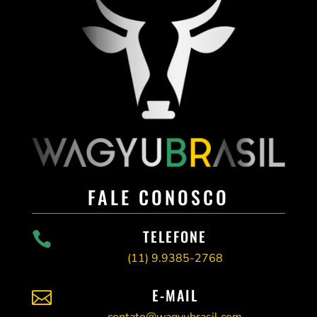
FALE CONOSCO
TELEFONE

(11)
9.9385-2768
E-MAIL

contato@wagyubrasil.com