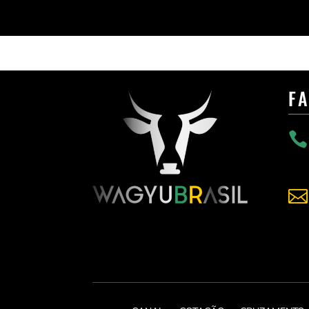
F

