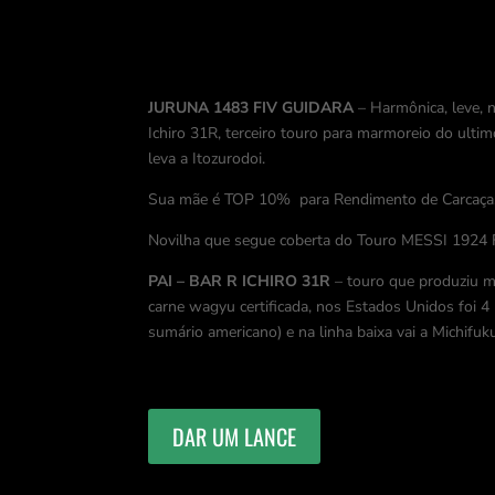
JURUNA 1483 FIV GUIDARA
– Harmônica, leve, n
Ichiro 31R, terceiro touro para marmoreio do ult
leva a Itozurodoi.
Sua mãe é TOP 10% para Rendimento de Carcaça
Novilha que segue coberta do Touro MESSI 1924
PAI – BAR R ICHIRO 31R
– touro que produziu mu
carne wagyu certificada, nos Estados Unidos foi 4
sumário americano) e na linha baixa vai a Michifuk
DAR UM LANCE