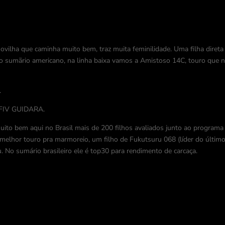
ovilha que caminha muito bem, traz muita feminilidade. Uma filha direta
imo sumãrio americano, na linha baixa vamos a Amistoso 14C, touro que 
.
 FIV GUIDARA.
ito bem aqui no Brasil mais de 200 filhos avaliados junto ao programa
 melhor touro pra marmoreio, um filho de Fukutsuru 068 (líder do últim
u. No sumário brasileiro ele é top30 para rendimento de carcaça.