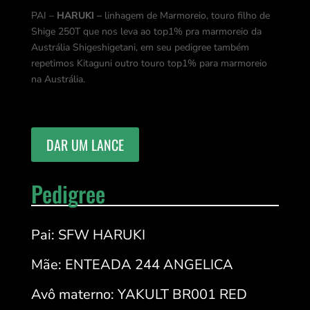
PAI –
HARUKI –
linhagem de Marmoreio, touro filho de
Shige 250T que nos leva ao top1% pra marmoreio da
Austrália Shigeshigetani, em seu pedigree também
repetimos Kitaguni outro touro top1% para marmoreio
na Austrália.
DAR UM LANCE
Pedigree
Pai: SFW HARUKI
Mãe: ENTEADA 244 ANGELICA
Avô materno: YAKULT BR001 RED