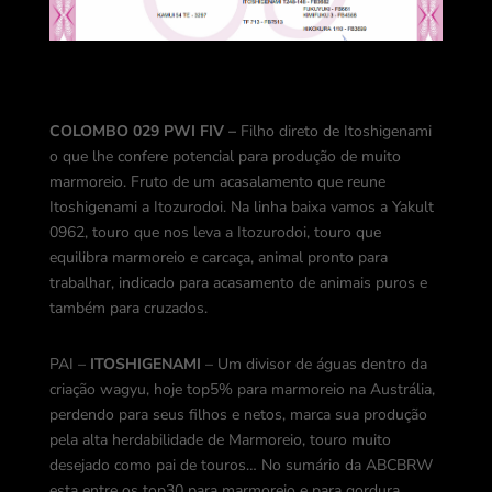
COLOMBO 029 PWI FIV –
Filho direto de Itoshigenami
o que lhe confere potencial para produção de muito
marmoreio. Fruto de um acasalamento que reune
Itoshigenami a Itozurodoi. Na linha baixa vamos a Yakult
0962, touro que nos leva a Itozurodoi, touro que
equilibra marmoreio e carcaça, animal pronto para
trabalhar, indicado para acasamento de animais puros e
também para cruzados.
PAI –
ITOSHIGENAMI
– Um divisor de águas dentro da
criação wagyu, hoje top5% para marmoreio na Austrália,
perdendo para seus filhos e netos, marca sua produção
pela alta herdabilidade de Marmoreio, touro muito
desejado como pai de touros… No sumário da ABCBRW
esta entre os top30 para marmoreio e para gordura