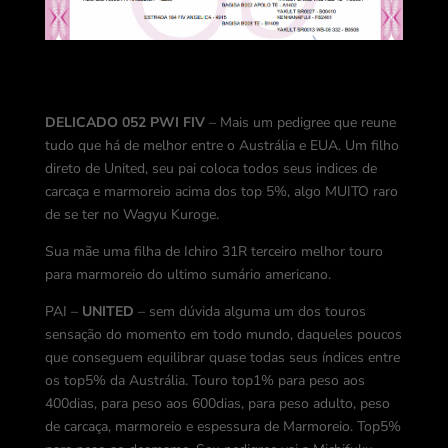
DELICADO 052 PWI FIV
– Mais um pedigree que reune
tudo que há de melhor entre o Austrália e EUA. Um filho
direto de United, seu pai coloca todos seus indices de
carcaça e marmoreio acima dos top 5%, algo MUITO raro
de se ter no Wagyu Kuroge.
Sua mãe uma filha de Ichiro 31R terceiro melhor touro
para marmoreio do ultimo sumário americano.
PAI –
UNITED
– sem dúvida alguma um dos touros
sensação do momento em todo mundo, daqueles poucos
que conseguem equilibrar quase todas seus índices entre
os top5% da Austrália. Touro top1% para peso aos
400dias, para peso aos 600dias, para peso adulto, peso
de carcaça, marmoreio e espessura de Marmoreio. Top5%