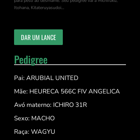
para peso ao desmame. Seu pedigree vai a Michifuku,
Itohana, Kitateruyasudoi…
DAR UM LANCE
Pedigree
Pai: ARUBIAL UNITED
Mãe: HEURECA 566C FIV ANGELICA
Avó materno: ICHIRO 31R
Sexo: MACHO
Raça: WAGYU