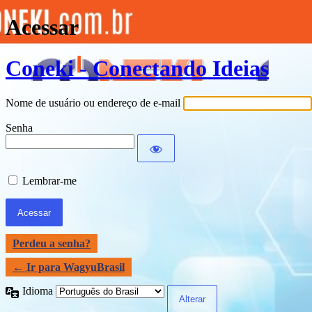
Acessar
Coneki - Conectando Ideias
Nome de usuário ou endereço de e-mail
Senha
Lembrar-me
Perdeu a senha?
← Ir para WagyuBrasil
Idioma